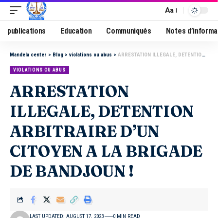
Aa
publications
Education
Communiqués
Notes d’informa
Mandela center
>
Blog
>
violations ou abus
>
ARRESTATION ILLEGALE, DETENTION ARBITRAIRE D’UN CITOYEN A LA BRIGADE DE BANDJOUN !
VIOLATIONS OU ABUS
ARRESTATION
ILLEGALE, DETENTION
ARBITRAIRE D’UN
CITOYEN A LA BRIGADE
DE BANDJOUN !
LAST UPDATED: AUGUST 17, 2023
0 MIN READ