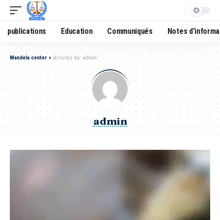
publications
Education
Communiqués
Notes d’informa
Mandela center
>
Articles by: admin
admin