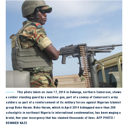
This photo taken on June 17, 2014 in Dabanga, northern Cameroon, shows
a soldier standing guard by a machine gun, part of a convoy of Cameroon's army
soldiers as part of a reinforcement of its military forces against Nigerian Islamist
group Boko Haram. Boko Haram, which in April 2014 kidnapped more than 200
schoolgirls in northeast Nigeria to international condemnation, has been waging a
brutal, five-year insurgency that has claimed thousands of lives. AFP PHOTO /
REINNIER KAZE