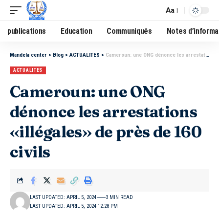
Aa
publications
Education
Communiqués
Notes d’informa
Mandela center
>
Blog
>
ACTUALITES
>
Cameroun: une ONG dénonce les arrestations «illégales» de près de 160 civils
ACTUALITES
Cameroun: une ONG
dénonce les arrestations
«illégales» de près de 160
civils
LAST UPDATED: APRIL 5, 2024
3 MIN READ
LAST UPDATED: APRIL 5, 2024 12:28 PM