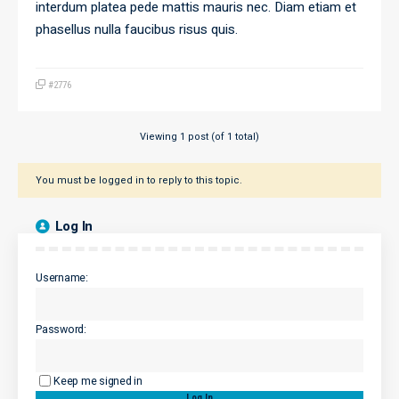
interdum platea pede mattis mauris nec. Diam etiam et
phasellus nulla faucibus risus quis.
#2776
Viewing 1 post (of 1 total)
You must be logged in to reply to this topic.
Log In
Username:
Password:
Keep me signed in
Log In