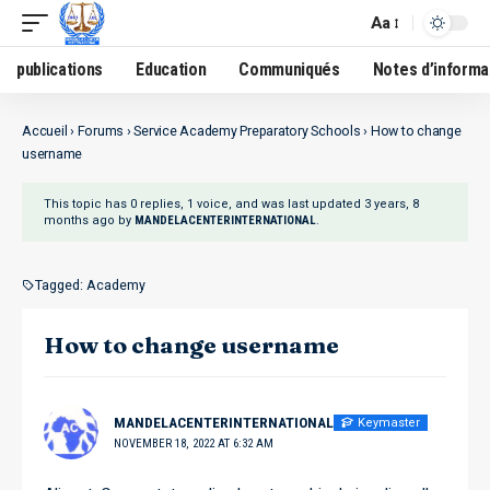
Aa
publications
Education
Communiqués
Notes d’informa
Accueil
›
Forums
›
Service Academy Preparatory Schools
›
How to change
username
This topic has 0 replies, 1 voice, and was last updated
3 years, 8
months ago
by
.
MANDELACENTERINTERNATIONAL
Tagged:
Academy
How to change username
Keymaster
MANDELACENTERINTERNATIONAL
NOVEMBER 18, 2022 AT 6:32 AM