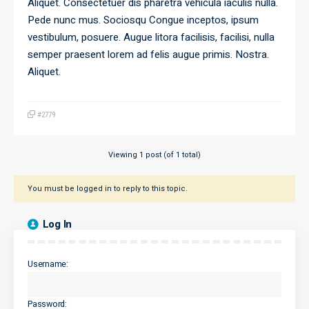
Aliquet. Consectetuer dis pharetra vehicula iaculis nulla.
Pede nunc mus. Sociosqu Congue inceptos, ipsum
vestibulum, posuere. Augue litora facilisis, facilisi, nulla
semper praesent lorem ad felis augue primis. Nostra.
Aliquet.
#2779
Viewing 1 post (of 1 total)
You must be logged in to reply to this topic.
Log In
Username:
Password: