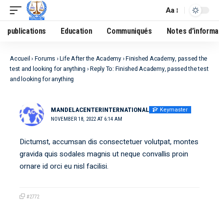
Aa
publications
Education
Communiqués
Notes d’informa
Accueil
›
Forums
›
Life After the Academy
›
Finished Academy, passed the
test and looking for anything
›
Reply To: Finished Academy, passed the test
and looking for anything
Keymaster
MANDELACENTERINTERNATIONAL
NOVEMBER 18, 2022 AT 6:14 AM
Dictumst, accumsan dis consectetuer volutpat, montes
gravida quis sodales magnis ut neque convallis proin
ornare id orci eu nisl facilisi.
#2772